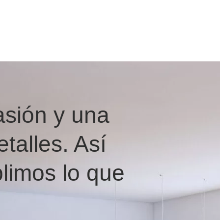
asión y una
talles. Así
limos lo que