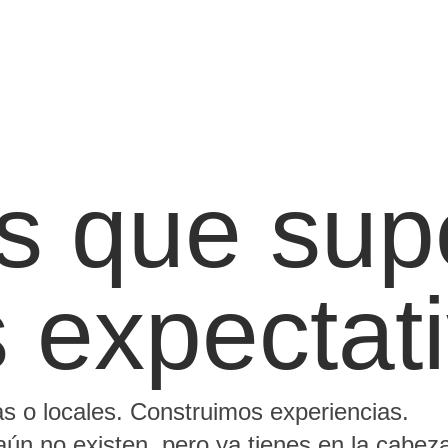
s que sup
s expectat
 o locales. Construimos experiencias.
ún no existen, pero ya tienes en la cabez