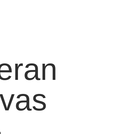
eran
ivas
a.